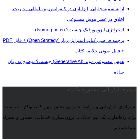
ارايه سمیه جلیلی باغ اناری در کنفرانس بین‌المللی مدیریت:
اخلاق در عصر هوش مصنوعی
استراتژی‌ ایزومورفیک چیست؟ (Isomorphous)
ترجمه فارسی کتاب استراتژی باز (Open Strategy) + فایل PDF
+ فایل صوتی خلاصه کتاب
هوش مصنوعی مولد (Generative AI) چیست؟ توضیح به زبان
ساده
درباره بازاریابی مشاوره بگیرید
استراتژی بازاریابی و روابط عمومی بخش مهم کسب‌وکار شماست.
برای راه‌اندازی یک تیم چابک یا برون‌سپاری خدمات، مشاور و همراه
شما هستیم.