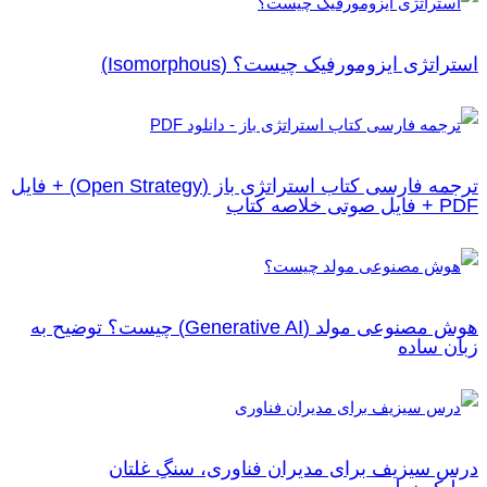
استراتژی‌ ایزومورفیک چیست؟ (Isomorphous)
ترجمه فارسی کتاب استراتژی باز (Open Strategy) + فایل
PDF + فایل صوتی خلاصه کتاب
هوش مصنوعی مولد (Generative AI) چیست؟ توضیح به
زبان ساده
درس‌ سیزیف برای مدیران فناوری، سنگِ غلتان