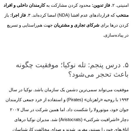
امنیتی. ۲.
فاز تدوین:
محدود کردن مشارکت به
کارمندان داخلی و افراد
منتخب
که قراردادهای عدم افشا (NDA) امضا کرده‌اند. ۳.
فاز اجرا:
باز
کردن درها برای
شرکای تجاری و مشتریان
جهت هم‌راستایی و تسریع
در پیاده‌سازی.
۵. درس پنجم: تله نوکیا؛ موفقیت چگونه
باعث تحجر می‌شود؟
موفقیت می‌تواند سمی‌ترین دشمن یک سازمان باشد. نوکیا در سال
۱۹۹۳ با روحیه «راهزنان» (Pirates) و استفاده از خرد جمعی کارمندان
جوان خود، موتورولا را شکست داد. اما همین شرکت در سال ۲۰۰۷
دچار «اشرافیت شرکتی» (Aristocrats) شد. مدیران نوکیا درهای
اتاق‌های خود را بستند، مغرور شدند و صدای مخالفت کارشناسان