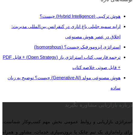
هوش ترکیبی (Hybrid Intelligence) چیست؟
ارايه سمیه جلیلی باغ اناری در کنفرانس بین‌المللی مدیریت:
اخلاق در عصر هوش مصنوعی
استراتژی‌ ایزومورفیک چیست؟ (Isomorphous)
ترجمه فارسی کتاب استراتژی باز (Open Strategy) + فایل PDF
+ فایل صوتی خلاصه کتاب
هوش مصنوعی مولد (Generative AI) چیست؟ توضیح به زبان
ساده
درباره بازاریابی مشاوره بگیرید
استراتژی بازاریابی و روابط عمومی بخش مهم کسب‌وکار شماست.
برای راه‌اندازی یک تیم چابک یا برون‌سپاری خدمات، مشاور و همراه